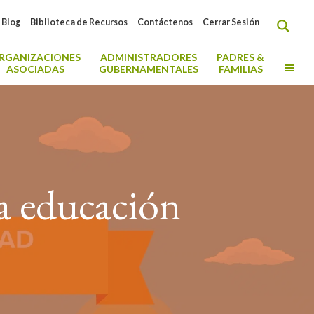
Blog
Biblioteca de Recursos
Contáctenos
Cerrar Sesión
RGANIZACIONES
ADMINISTRADORES
PADRES &
MO
ASOCIADAS
GUBERNAMENTALES
FAMILIAS
a educación