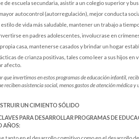
 de escuela secundaria, asistir a un colegio superior y busc
ayor autocontrol (autorregulación), mejor conducta socia
 estilo de vida más saludable, mantener un trabajo a tiem
nvertirse en padres adolescentes, involucrase en crímene
propia casa, mantenerse casados y brindar un hogar estable
ácticas de crianza positivas, tales como leer a sus hijos en v
r afecto.
r que invertimos en estos programas de educación infantil, reci
e reciben asistencia social, menos gastos de atención médica y 
TRUIR UN CIMIENTO SÓLIDO
 CLAVES PARA DESARROLLAR PROGRAMAS DE EDUCAC
O AÑOS:
 tanto en el desarrollo cognitivo como en el desarrollo de