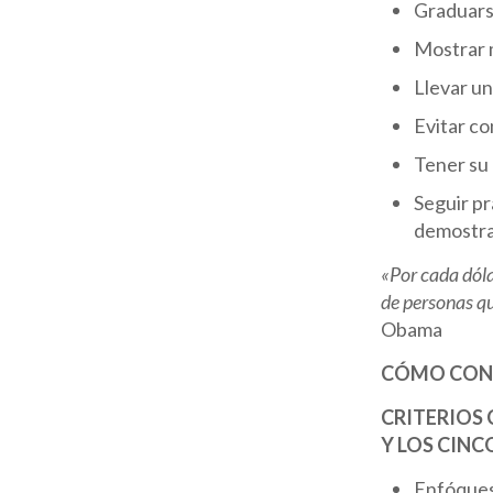
Graduarse
Mostrar m
Llevar un
Evitar co
Tener su 
Seguir pr
demostra
«Por cada dóla
de personas qu
Obama
CÓMO CONS
CRITERIOS
Y LOS CINC
Enfóquese