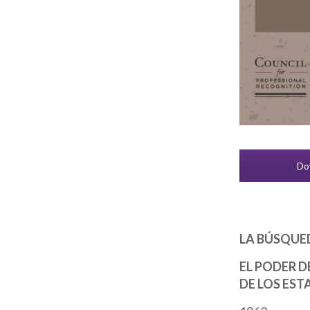
Dow
LA BÚSQUE
EL PODER D
DE LOS ES