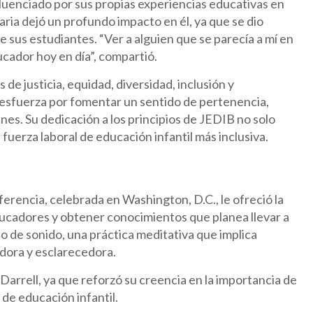
fluenciado por sus propias experiencias educativas en
ia dejó un profundo impacto en él, ya que se dio
 sus estudiantes. “Ver a alguien que se parecía a mí en
ucador hoy en día”, compartió.
de justicia, equidad, diversidad, inclusión y
e esfuerza por fomentar un sentido de pertenencia,
nes. Su dedicación a los principios de JEDIB no solo
fuerza laboral de educación infantil más inclusiva.
nferencia, celebrada en Washington, D.C., le ofreció la
ucadores y obtener conocimientos que planea llevar a
ño de sonido, una práctica meditativa que implica
dora y esclarecedora.
rrell, ya que reforzó su creencia en la importancia de
l de educación infantil.