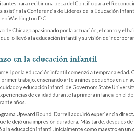
citantes para recibir una beca del Concilio para el Reconoc
a asistir a la Conferencia de Líderes de la Educación Infant
s) en Washington D.C.
ivo de Chicago apasionado por la actuación, el canto y el bai
e que lo llevó a la educación infantil y su visión de incorpo
zo en la educación infantil
arrell por la educación infantil comenzó a temprana edad. 
 primer trabajo, enseñando arte a niños pequeños en un a
 cuidado y educación infantil de Governors State University
experiencias de calidad durante la primera infancia en el d
rante años.
ograma Upward Bound, Darrell adquirió experiencia direct
l que le dejó una impresión duradera. Más tarde, después de
ó a la educación infantil, inicialmente como maestro en un 