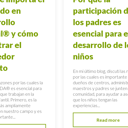
ado en
participación 
ollo
los padres es
il® y cómo
esencial para e
rar el
desarrollo de l
edor
niños
to
En mi último blog, discutí las
por las cuales es importante
zones por las cuales la
dueños de centros, administ
CDA® es esencial para
maestros y padres se junte
que trabajan en la
comunidad, para ayudar a as
antil. Primero, es la
que los niños tengan las
más ampliamente
experiencias...
en nuestro campo y es
rtante...
Read more