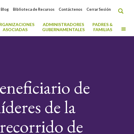
Blog
Biblioteca de Recursos
Contáctenos
Cerrar Sesión
RGANIZACIONES
ADMINISTRADORES
PADRES &
MO
ASOCIADAS
GUBERNAMENTALES
FAMILIAS
neficiario de
íderes de la
 recorrido de