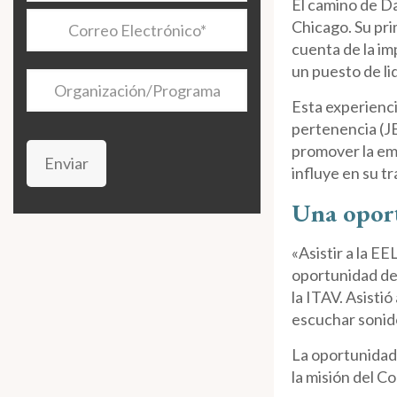
El camino de Da
Correo
Chicago. Su pri
Electrónico
*
cuenta de la im
un puesto de li
Organización/Programa
Esta experienci
pertenencia (JE
promover la emp
Enviar
influye en su t
Una oport
«Asistir a la E
oportunidad de
la ITAV. Asisti
escuchar sonid
La oportunidad
la misión del Co