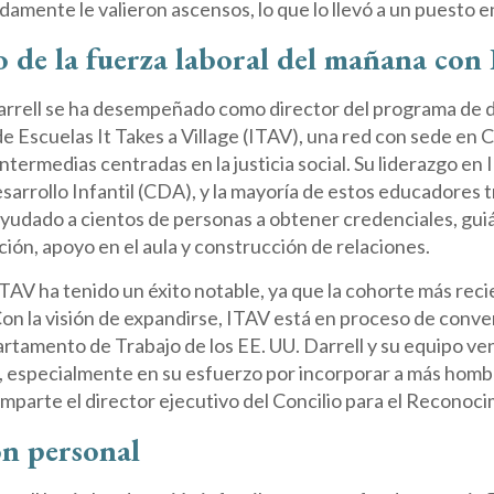
damente le valieron ascensos, lo que lo llevó a un puesto e
o de la fuerza laboral del mañana con
rell se ha desempeñado como director del programa de desa
 de Escuelas It Takes a Village (ITAV), una red con sede en
intermedias centradas en la justicia social. Su liderazgo e
arrollo Infantil (CDA), y la mayoría de estos educadores tr
ayudado a cientos de personas a obtener credenciales, gui
ción, apoyo en el aula y construcción de relaciones.
TAV ha tenido un éxito notable, ya que la cohorte más reci
n la visión de expandirse, ITAV está en proceso de conver
rtamento de Trabajo de los EE. UU. Darrell y su equipo ve
 especialmente en su esfuerzo por incorporar a más hombres
mparte el director ejecutivo del Concilio para el Reconocim
n personal