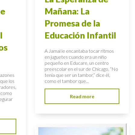
de
Mañana: La
Promesa de la
l
Educación Infantil
os
A Jamal le encantaba tocar ritmos
en juguetes cuando era un niño
pequeño en Educare, un centro
preescolar en el sur de Chicago. “No
 razones
tenía que ser un tambor,” dice él,
 que los
como el tambor que...
radores,
n como
Read more
egurar