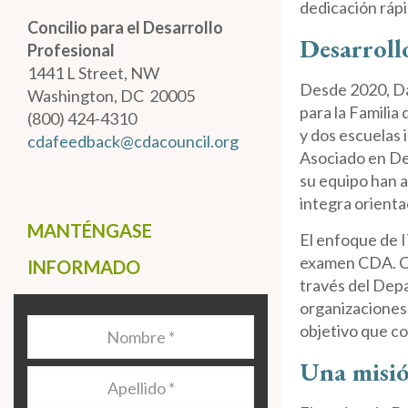
dedicación rápi
Concilio para el Desarrollo
Desarroll
Profesional
1441 L Street, NW
Desde 2020, Dar
Washington, DC 20005
para la Familia
(800) 424-4310
y dos escuelas 
cdafeedback@cdacouncil.org
Asociado en Des
su equipo han 
integra orienta
MANTÉNGASE
El enfoque de I
examen CDA. Co
INFORMADO
través del Depa
organizaciones,
Nombre
*
objetivo que co
Una misió
Apellido
*