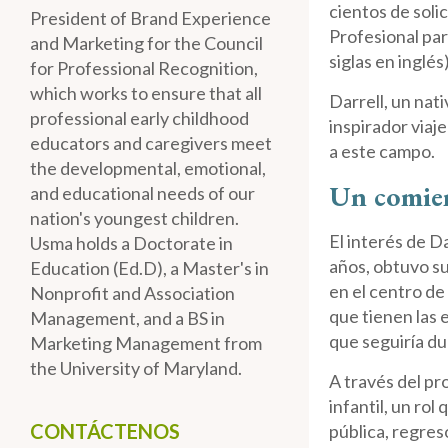
cientos de soli
President of Brand Experience
Profesional par
and Marketing for the Council
siglas en inglé
for Professional Recognition,
which works to ensure that all
Darrell, un nat
professional early childhood
inspirador viaj
educators and caregivers meet
a este campo.
the developmental, emotional,
Un comien
and educational needs of our
nation's youngest children.
El interés de D
Usma holds a Doctorate in
años, obtuvo su
Education (Ed.D), a Master's in
en el centro de
Nonprofit and Association
que tienen las 
Management, and a BS in
que seguiría du
Marketing Management from
the University of Maryland.
A través del pr
infantil, un ro
CONTÁCTENOS
pública, regres