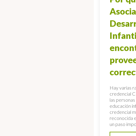
Asoci
Desarr
Infant
encont
prove
correc
Hay varias ra
credencial 
las personas 
educación inf
credencial 
reconocida 
un paso impo