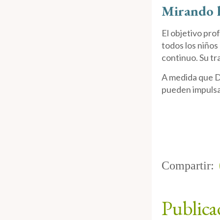
Mirando h
El objetivo pro
todos los niños
continuo. Su tr
A medida que Da
pueden impulsar
Compartir:
Publica