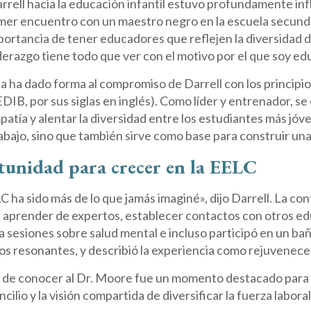
rrell hacia la educación infantil estuvo profundamente in
mer encuentro con un maestro negro en la escuela secundar
portancia de tener educadores que reflejen la diversidad de
derazgo tiene todo que ver con el motivo por el que soy ed
a ha dado forma al compromiso de Darrell con los principios 
DIB, por sus siglas en inglés). Como líder y entrenador, s
atía y alentar la diversidad entre los estudiantes más jóve
rabajo, sino que también sirve como base para construir una 
unidad para crecer en la EELC
ELC ha sido más de lo que jamás imaginé», dijo Darrell. La co
 aprender de expertos, establecer contactos con otros ed
ó a sesiones sobre salud mental e incluso participó en un ba
os resonantes, y describió la experiencia como rejuvenece
 de conocer al Dr. Moore fue un momento destacado para Da
ncilio y la visión compartida de diversificar la fuerza labora