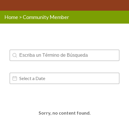
Home
>
Community Member
Resources - Text Search
Search content
Resources - Date Range
Date
Sorry, no content found.