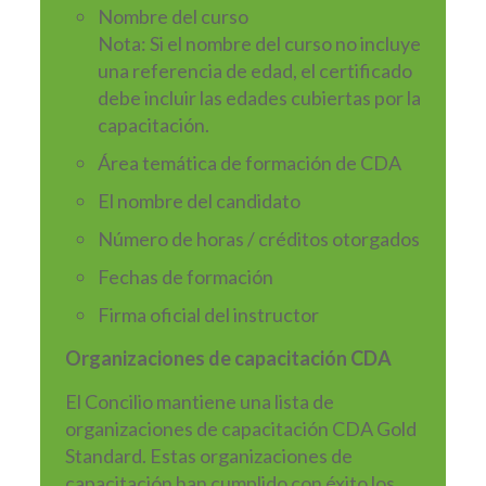
Nombre del curso
Nota: Si el nombre del curso no incluye
una referencia de edad, el certificado
debe incluir las edades cubiertas por la
capacitación.
Área temática de formación de CDA
El nombre del candidato
Número de horas / créditos otorgados
Fechas de formación
Firma oficial del instructor
Organizaciones de capacitación CDA
El Concilio mantiene una lista de
organizaciones de capacitación CDA Gold
Standard. Estas organizaciones de
capacitación han cumplido con éxito los