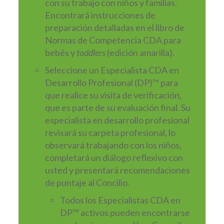
con su trabajo con niños y familias.
Encontrará instrucciones de
preparación detalladas en el libro de
Normas de Competencia CDA para
bebés y
toddlers
(edición amarilla).
Seleccione un Especialista CDA en
Desarrollo Profesional (DP)™ para
que realice su visita de verificación,
que es parte de su evaluación final. Su
especialista en desarrollo profesional
revisará su carpeta profesional, lo
observará trabajando con los niños,
completará un diálogo reflexivo con
usted y presentará recomendaciones
de puntaje al Concilio.
Todos los Especialistas CDA en
DP™ activos pueden encontrarse