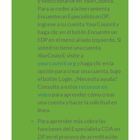
y seleccionarse en YourCouncil.
Para acceder a la herramienta
Encuentre un Especialista en DP
,
ingrese a su cuenta YourCouncil y
haga clic en el botón
Encuentre un
EDP
en el menú al lado izquierdo. Si
usted no tiene una cuenta
YourCouncil
, visite a
yourcouncil.org
y haga clic en la
opción para crear una cuenta, bajo
el botón Login. ¿Necesita ayuda?
Consulte a estos
recursos en
video
para aprender cómo crear
una cuenta y hacer la solicitud en
línea.
Para aprender más sobre las
funciones del Especialista CDA en
DP en el proceso de acreditación