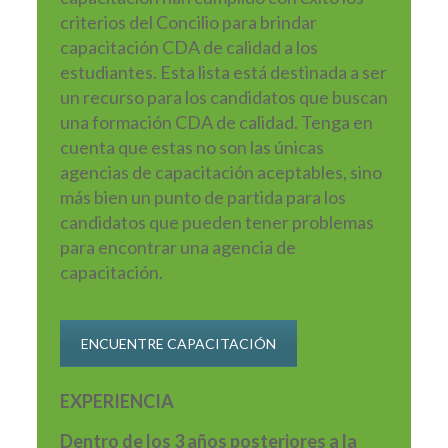
criterios del Concilio para brindar
capacitación CDA de calidad a los
estudiantes. Esta lista está destinada a ser
un recurso para los candidatos que buscan
una formación CDA de calidad. Tenga en
cuenta que estas no son las únicas
agencias de capacitación aceptables, sino
más bien un punto de partida para los
candidatos que pueden tener problemas
para encontrar una agencia de
capacitación.
ENCUENTRE CAPACITACIÓN
EXPERIENCIA
Dentro de los 3 años posteriores a la