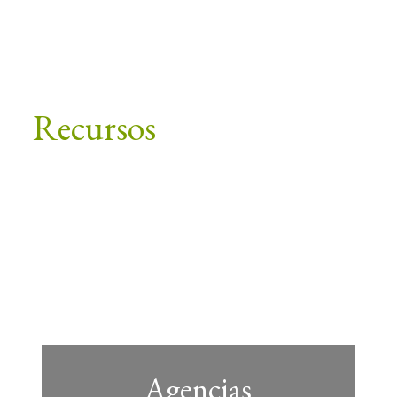
un especialista en DP es mi ocupación!
- Sherilynn Kimble, especialista en PD
Recursos
Agencias