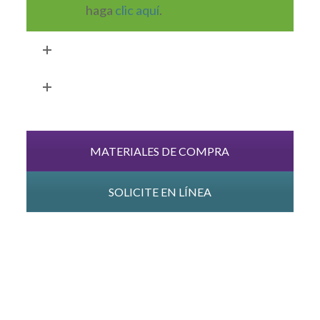
haga
clic aquí
.
Solicitud
Demostración
MATERIALES DE COMPRA
SOLICITE EN LÍNEA
Ser un especialista en DP me permite
compartir mi experiencia y mi amor
genuino por la educación infantil. ¡Ser