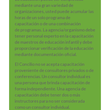
mediante una gran variedad de
organizaciones, usted puede acumular las
horas de un solo programa de
capacitación o de una combinación
de programas. La agencia/organismo debe
tener personal experto en la capacitación
de maestros de educación infantil y debe
proporcionar verificación de la educación
mediante documentación oficial.
El Concilio no se acepta capacitación
proveniente de consultores privados o de
conferencias. Un consultor individual es
una persona que brinda capacitación de
forma independiente. Una agencia de
capacitación debe tener dos o más
instructores para no ser considerada
como un consultor individual.