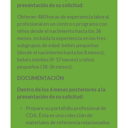
presentación de su solicitud:
Obtener 480 horas de experiencia laboral
profesional en un centro o programa con
niños desde el nacimiento hasta los 36
meses, incluida la experiencia en los tres
subgrupos de edad: bebés pequeños
(desde el nacimiento hasta los 8 meses),
bebés móviles (9-17 meses) y niños
pequeños (18-36 meses).
DOCUMENTACIÓN
Dentro de los 6 meses posteriores a la
presentación de su solicitud:
Prepare su portafolio profesional de
CDA. Ésta es una colección de
materiales de referencia relacionados