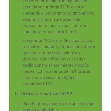
Tener como mínimo un diploma de
escuela secundaria/GED o estar
cursando el penúltimo o último año de
secundaria en un programa de
educación técnica y vocacional en
cuidado y educación infantil.
Completar 120 horas de capacitación
formal en cuidado y educación infantil
que abarquen el crecimiento y
desarrollo de niños cuyas edades
oscilen entre el nacimiento y los 36
meses, con no menos de 10 horas en
cada una de las ocho (8) Áreas
Temáticas CDA.
Las 8 Áreas Temáticas CDA®
Planificar un ambiente de aprendizaje
seguro y saludable