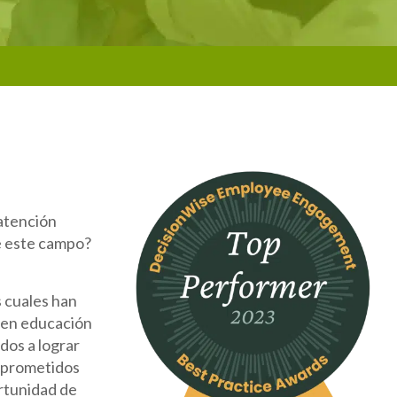
 atención
de este campo?
s cuales han
n en educación
dos a lograr
omprometidos
ortunidad de