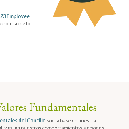
023 Employee
mpromiso de los
Valores Fundamentales
ntales del Concilio
son la base de nuestra
al, y guían nuestros comportamientos, acciones,