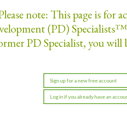
Please note: This page is for 
elopment (PD) Specialists™. 
ormer PD Specialist, you will 
Sign up for a new free account
Log in if you already have an accou