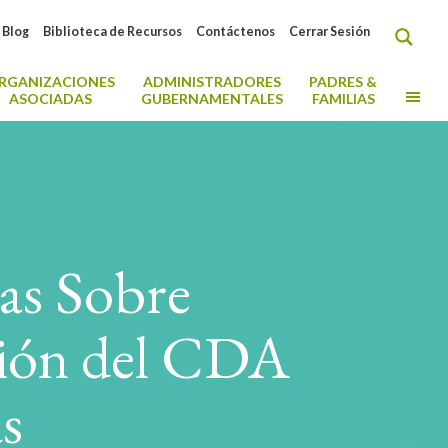
Blog
Biblioteca de Recursos
Contáctenos
Cerrar Sesión
RGANIZACIONES
ADMINISTRADORES
PADRES &
MO
ASOCIADAS
GUBERNAMENTALES
FAMILIAS
as Sobre
ción del CDA
s