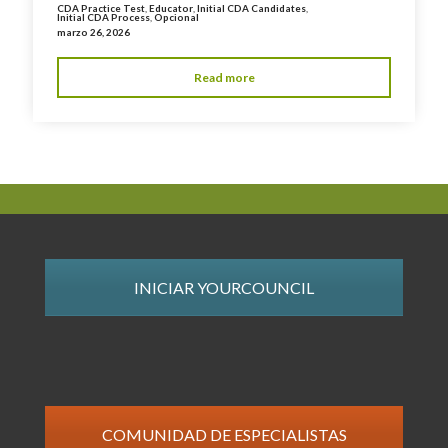
CDA Practice Test
,
Educator
,
Initial CDA Candidates
,
Initial CDA Process
,
Opcional
marzo 26, 2026
Read more
INICIAR YOURCOUNCIL
COMUNIDAD DE ESPECIALISTAS