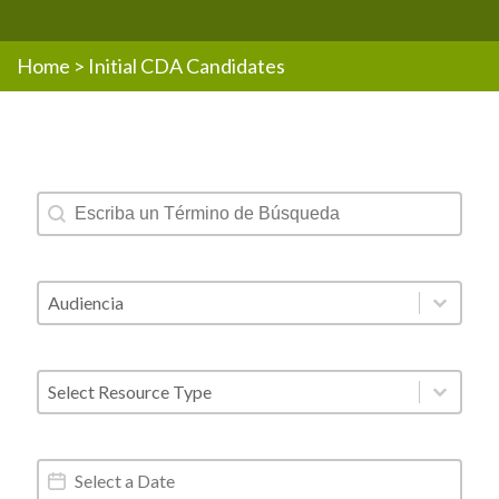
Home
>
Initial CDA Candidates
Resources - Text Search
Search content
Resources - Audience
Select content
Resources - Post Type
Select content
Resources - Date Range
Date