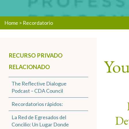
Home
>
Recordatorio
RECURSO PRIVADO
You 
RELACIONADO
The Reflective Dialogue
Podcast – CDA Council
Recordatorios rápidos:
Dev
La Red de Egresados del
Concilio: Un Lugar Donde