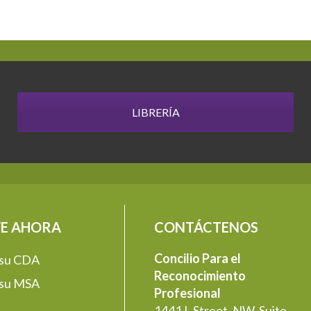
LIBRERÍA
E AHORA
CONTÁCTENOS
Concilio Para el
 su CDA
Reconocimiento
 su MSA
Profesional
1441 L Street, NW, Suite