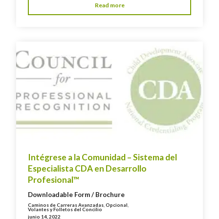
Read more
Intégrese a la Comunidad – Sistema del
Especialista CDA en Desarrollo
Profesional™
Downloadable Form / Brochure
Caminos de Carreras Avanzadas
,
Opcional
,
Volantes y Folletos del Concilio
junio 14, 2022