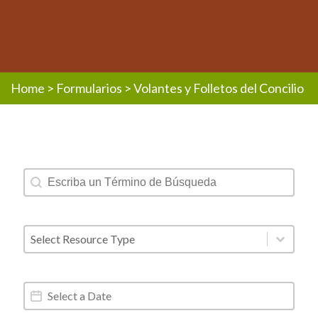
Home
>
Formularios
>
Volantes y Folletos del Concilio
Resources - Text Search
Search content
Resources - Post Type
Select content
Resources - Date Range
Date