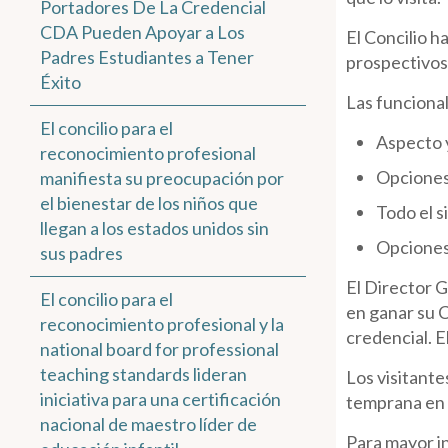
Portadores De La Credencial
CDA Pueden Apoyar a Los
El Concilio 
Padres Estudiantes a Tener
prospectivos,
Éxito
Las funcional
El concilio para el
Aspecto 
reconocimiento profesional
Opciones 
manifiesta su preocupación por
el bienestar de los niños que
Todo el s
llegan a los estados unidos sin
Opciones
sus padres
El Director G
El concilio para el
en ganar su 
reconocimiento profesional y la
credencial. E
national board for professional
teaching standards lideran
Los visitante
iniciativa para una certificación
temprana en
nacional de maestro líder de
Para mayor in