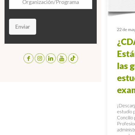
Enviar
22 de ma
¿CD
Está
las 
estu
exa
¡Descarg
estudio 
Concilio
Profesion
administ