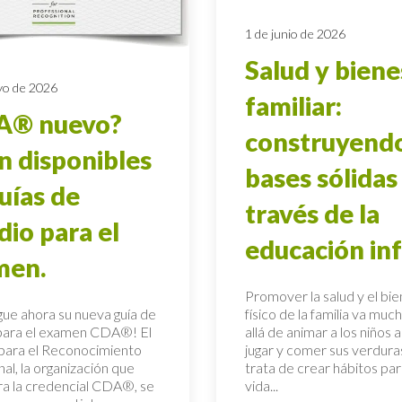
1 de junio de 2026
Salud y biene
yo de 2026
familiar:
A® nuevo?
construyend
n disponibles
bases sólidas
guías de
través de la
dio para el
educación inf
men.
Promover la salud y el bi
ue ahora su nueva guía de
físico de la familia va mu
para el examen CDA®! El
allá de animar a los niños a
 para el Reconocimiento
jugar y comer sus verdura
al, la organización que
trata de crear hábitos par
ra la credencial CDA®, se
vida...