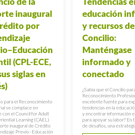
cio de la
Tendencias e
rte inaugural
educación inf
rédito por
y recursos de
ndizaje
Concilio:
io–Educación
Manténgase
ntil (CPL-ECE,
informado y
sus siglas en
conectado
és)
¿Sabía que el Concilio para
Reconocimiento Profesion
lio para el Reconocimiento
excelente fuente para exp
nal se complace en
tendencias en la educación
 con el Council for Adult
y encontrar información e
riential Learning (CAEL)
para apoyar su labor? En 
horte inaugural de Crédito
de desafíos, una estrategia
ndizaje Previo–Educación