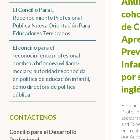
Anun
El Concilio Para El
coho
Reconocimiento Profesional
de C
Publica Nueva Orientación Para
Educadores Tempranos
Apre
El concilio para el
Prev
reconocimiento profesional
Infa
nombra a brionnea williams-
mcclary, autoridad reconocida
por 
en política de educación infantil,
como directora de política
ingl
pública
El Conci
Profesio
CONTÁCTENOS
asociarse
and Expe
en la co
Concilio para el Desarrollo
por Apre
Profesional