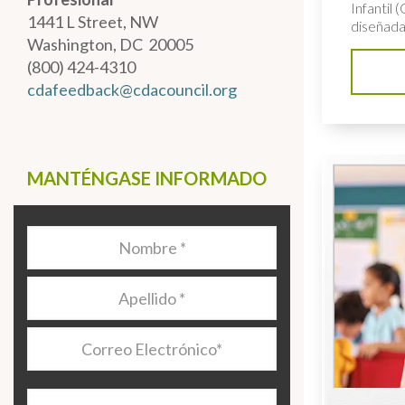
Infantil (
1441 L Street, NW
diseñada 
Washington, DC 20005
(800) 424-4310
cdafeedback@cdacouncil.org
MANTÉNGASE INFORMADO
Nombre
*
Apellido
*
Correo
Electrónico
*
Organización/Programa