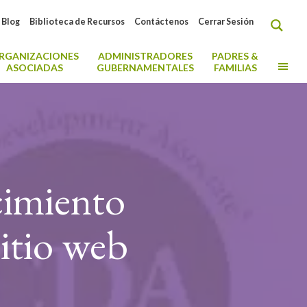
Blog
Biblioteca de Recursos
Contáctenos
Cerrar Sesión
RGANIZACIONES
ADMINISTRADORES
PADRES &
MO
ASOCIADAS
GUBERNAMENTALES
FAMILIAS
cimiento
sitio web