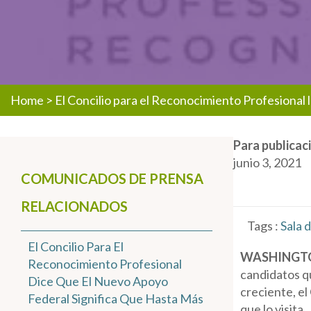
Home
>
El Concilio para el Reconocimiento Profesional 
Para publicac
junio 3, 2021
COMUNICADOS DE PRENSA
RELACIONADOS
Tags :
Sala 
El Concilio Para El
WASHINGTO
Reconocimiento Profesional
candidatos qu
Dice Que El Nuevo Apoyo
creciente, el
Federal Significa Que Hasta Más
que lo visita.