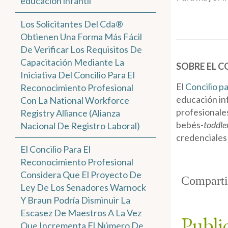
educación infantil
Los Solicitantes Del Cda®
Obtienen Una Forma Más Fácil
De Verificar Los Requisitos De
Capacitación Mediante La
SOBRE EL 
Iniciativa Del Concilio Para El
El
Concilio p
Reconocimiento Profesional
educación inf
Con La National Workforce
profesionales
Registry Alliance (Alianza
bebés-
toddle
Nacional De Registro Laboral)
credenciales 
El Concilio Para El
Reconocimiento Profesional
Considera Que El Proyecto De
Comparti
Ley De Los Senadores Warnock
Y Braun Podría Disminuir La
Escasez De Maestros A La Vez
Publi
Que Incrementa El Número De