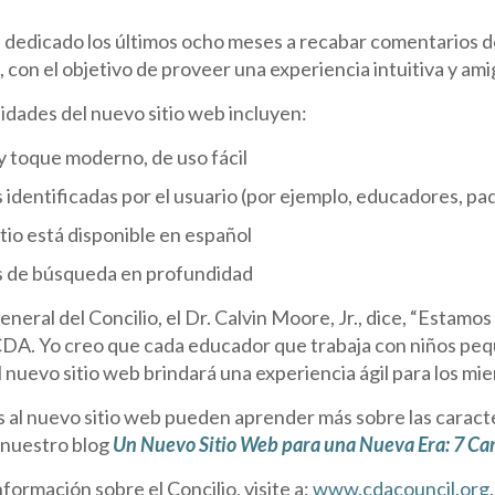
ha dedicado los últimos ocho meses a recabar comentarios 
 con el objetivo de proveer una experiencia intuitiva y ami
idades del nuevo sitio web incluyen:
y toque moderno, de uso fácil
identificadas por el usuario (por ejemplo, educadores, pa
itio está disponible en español
 de búsqueda en profundidad
eneral del Concilio, el Dr. Calvin Moore, Jr., dice, “Est
CDA. Yo creo que cada educador que trabaja con niños peq
l nuevo sitio web brindará una experiencia ágil para los 
s al nuevo sitio web pueden aprender más sobre las caracte
 nuestro blog
Un Nuevo Sitio Web para una Nueva Era: 7 Ca
formación sobre el Concilio, visite a:
www.cdacouncil.org
.