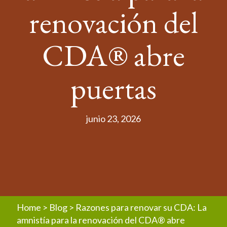
renovación del
CDA® abre
puertas
junio 23, 2026
Home
>
Blog
>
Razones para renovar su CDA: La
amnistía para la renovación del CDA® abre