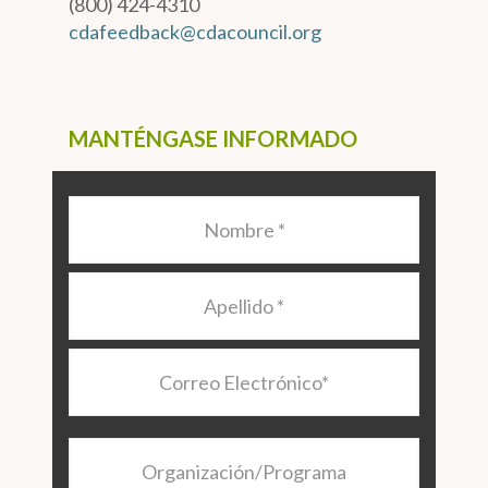
(800) 424-4310
cdafeedback@cdacouncil.org
MANTÉNGASE INFORMADO
Nombre
*
Apellido
*
Correo
Electrónico
*
Organización/Programa