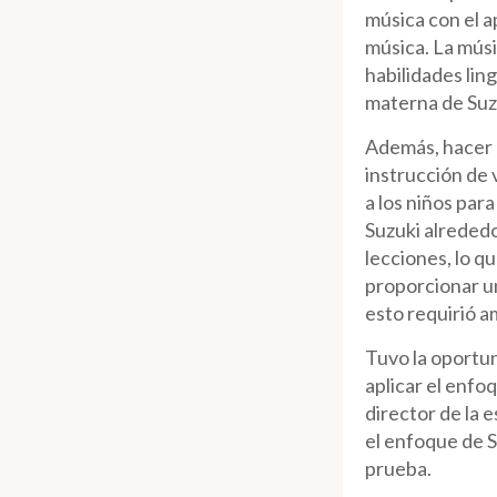
música con el a
música. La músi
habilidades lin
materna de Suz
Además, hacer m
instrucción de 
a los niños par
Suzuki alrededo
lecciones, lo q
proporcionar u
esto requirió am
Tuvo la oportu
aplicar el enfo
director de la 
el enfoque de S
prueba.