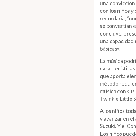
una convicción 
con los niños y
recordaría, “nu
se convertían e
concluyó, pres
una capacidad e
básicas».
La música podrí
características
que aporta elem
método requiere
música con sus 
Twinkle Little 
A los niños tod
y avanzar en el
Suzuki. Y el Co
Los niños puede