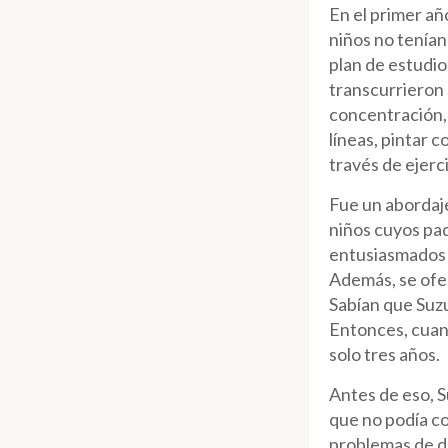
En el primer añ
niños no tenían
plan de estudio
transcurrieron 
concentración, 
líneas, pintar 
través de ejerc
Fue un abordaje
niños cuyos pad
entusiasmados 
Además, se ofe
Sabían que Suzu
Entonces, cuan
solo tres años.
Antes de eso, S
que no podía co
problemas de de