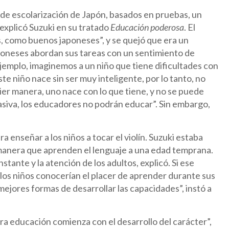
 de escolarización de Japón, basados en pruebas, un
explicó Suzuki en su tratado
Educación poderosa
. El
rás, como buenos japoneses”, y se quejó que era un
poneses abordan sus tareas con un sentimiento de
 ejemplo, imaginemos a un niño que tiene dificultades con
Este niño nace sin ser muy inteligente, por lo tanto, no
er manera, uno nace con lo que tiene, y no se puede
siva, los educadores no podrán educar”. Sin embargo,
 enseñar a los niños a tocar el violín. Suzuki estaba
 manera que aprenden el lenguaje a una edad temprana.
stante y la atención de los adultos, explicó. Si ese
los niños conocerían el placer de aprender durante sus
ejores formas de desarrollar las capacidades”, instó a
ra educación comienza con el desarrollo del carácter”,