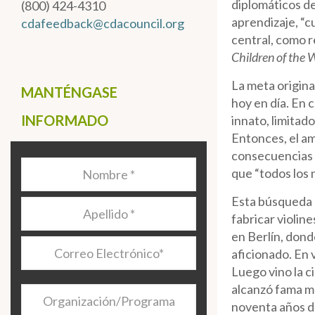
diplomáticos de
(800) 424-4310
aprendizaje, “c
cdafeedback@cdacouncil.org
central, como r
Children of the 
La meta origina
MANTÉNGASE
hoy en día. En 
INFORMADO
innato, limitado
Entonces, el am
consecuencias q
Nombre
*
que “todos los 
Esta búsqueda 
Apellido
*
fabricar violin
en Berlín, donde
Correo
aficionado. En
Electrónico
*
Luego vino la 
alcanzó fama mu
Organización/Programa
noventa años d