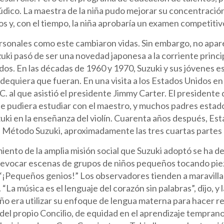
lúdico. La maestra de la niña pudo mejorar su concentraci
os y, con el tiempo, la niña aprobaría un examen competitiv
rsonales como este cambiaron vidas. Sin embargo, no apar
uzuki pasó de ser una novedad japonesa a la corriente princi
dos. En las décadas de 1960 y 1970, Suzuki y sus jóvenes e
ndequiera que fueran. En una visita a los Estados Unidos 
. al que asistió el presidente Jimmy Carter. El presidente d
e pudiera estudiar con el maestro, y muchos padres estad
ki en la enseñanza del violín. Cuarenta años después, Es
 Método Suzuki, aproximadamente las tres cuartas partes d
miento de la amplia misión social que Suzuki adoptó se ha
a evocar escenas de grupos de niños pequeños tocando piez
¡Pequeños genios!” Los observadores tienden a maravillars
 “La música es el lenguaje del corazón sin palabras”, dijo, 
ño era utilizar su enfoque de lengua materna para hacer re
del propio Concilio, de equidad en el aprendizaje temprano