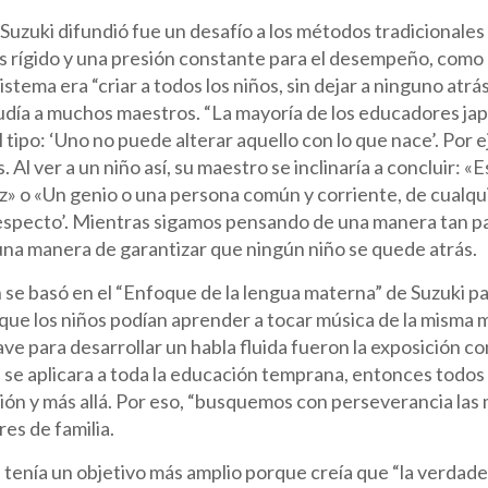
Suzuki difundió fue un desafío a los métodos tradicionales
s rígido y una presión constante para el desempeño, como 
sistema era “criar a todos los niños, sin dejar a ninguno at
ludía a muchos maestros. “La mayoría de los educadores ja
l tipo: ‘Uno no puede alterar aquello con lo que nace’. Por
 Al ver a un niño así, su maestro se inclinaría a concluir: «
» o «Un genio o una persona común y corriente, de cualqui
respecto’. Mientras sigamos pensando de una manera tan pa
e una manera de garantizar que ningún niño se quede atrás.
 se basó en el “Enfoque de la lengua materna” de Suzuki para
que los niños podían aprender a tocar música de la misma
ve para desarrollar un habla fluida fueron la exposición con
e aplicara a toda la educación temprana, entonces todos 
ón y más allá. Por eso, “busquemos con perseverancia las m
es de familia.
tenía un objetivo más amplio porque creía que “la verdade