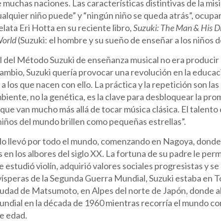
 muchas naciones. Las características distintivas de la misi
ualquier niño puede” y “ningún niño se queda atrás”, ocupa
elata Eri Hotta en su reciente libro,
Suzuki: The Man & His D
World
(Suzuki: el hombre y su sueño de enseñar a los niños 
l del Método Suzuki de enseñanza musical no era producir
cambio, Suzuki quería provocar una revolución en la educaci
 a los que nacen con ello. La práctica y la repetición son l
biente, no la genética, es la clave para desbloquear la pr
ue van mucho más allá de tocar música clásica. El talento
niños del mundo brillen como pequeñas estrellas”.
lo llevó por todo el mundo, comenzando en Nagoya, donde 
es en los albores del siglo XX. La fortuna de su padre le per
 estudió violín, adquirió valores sociales progresistas y se
 vísperas de la Segunda Guerra Mundial, Suzuki estaba en 
ciudad de Matsumoto, en Alpes del norte de Japón, donde a
ndial en la década de 1960 mientras recorría el mundo con
e edad.