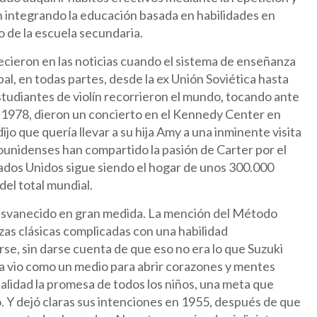
ón integrando la educación basada en habilidades en
o de la escuela secundaria.
ecieron en las noticias cuando el sistema de enseñanza
pal, en todas partes, desde la ex Unión Soviética hasta
studiantes de violín recorrieron el mundo, tocando ante
en 1978, dieron un concierto en el Kennedy Center en
ijo que quería llevar a su hija Amy a una inminente visita
ounidenses han compartido la pasión de Carter por el
tados Unidos sigue siendo el hogar de unos 300.000
el total mundial.
 desvanecido en gran medida. La mención del Método
as clásicas complicadas con una habilidad
e, sin darse cuenta de que eso no era lo que Suzuki
y la vio como un medio para abrir corazones y mentes
alidad la promesa de todos los niños, una meta que
. Y dejó claras sus intenciones en 1955, después de que