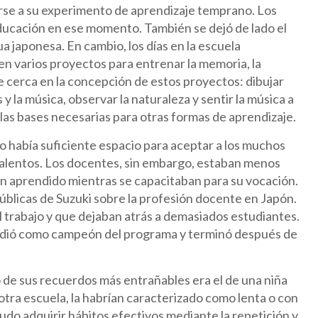
rarse a su experimento de aprendizaje temprano. Los
 educación en ese momento. También se dejó de lado el
a japonesa. En cambio, los días en la escuela
 en varios proyectos para entrenar la memoria, la
de cerca en la concepción de estos proyectos: dibujar
y la música, observar la naturaleza y sentir la música a
 las bases necesarias para otras formas de aprendizaje.
o había suficiente espacio para aceptar a los muchos
 talentos. Los docentes, sin embargo, estaban menos
n aprendido mientras se capacitaban para su vocación.
blicas de Suzuki sobre la profesión docente en Japón.
 trabajo y que dejaban atrás a demasiados estudiantes.
cedió como campeón del programa y terminó después de
o de sus recuerdos más entrañables era el de una niña
otra escuela, la habrían caracterizado como lenta o con
udo adquirir hábitos efectivos mediante la repetición y