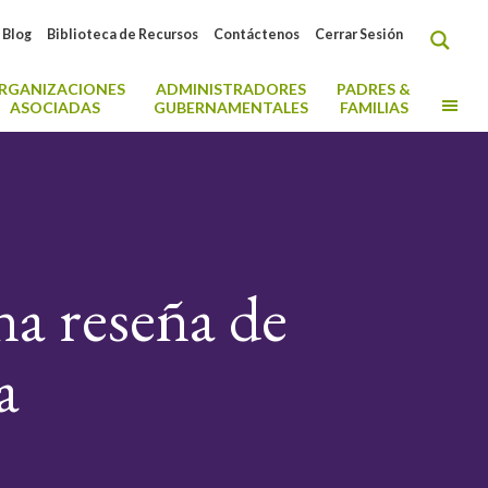
Blog
Biblioteca de Recursos
Contáctenos
Cerrar Sesión
RGANIZACIONES
ADMINISTRADORES
PADRES &
MO
ASOCIADAS
GUBERNAMENTALES
FAMILIAS
na reseña de
a