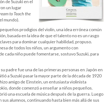
ón de Suzuki en el
ron un lugar
ream to Teach the
del mundo).
 pequeños prodigios del violín, una idea errónea común
ón, basada en la idea de que el talento no es un rasgo
as claves para dominar cualquier habilidad, propuso.
omesa de todos los niños, un argumento con
 de cada niño puede fomentarse, sostuvo Suzuki, para
su padre fue una de las primeras personas en Japón en
mitió a Suzuki pasar la mayor parte de la década de 1920
 hizo amigo de Einstein, un entusiasta violinista
Tokio, donde comenzó a enseñar a niños pequeños.
brió una escuela de música después de la guerra. Luego
 sus alumnos, continuando hasta bien más allá de sus