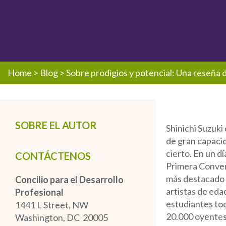
Home
>
Blog
>
Sobre prodigios y potencial: Una reseña d
SOBRE EL AUTOR
Shinichi Suzuki
de gran capaci
cierto. En un d
CONTÁCTENOS
Primera Convenc
más destacado d
Concilio para el Desarrollo
artistas de eda
Profesional
estudiantes toc
1441 L Street, NW
20.000 oyentes,
Washington, DC 20005