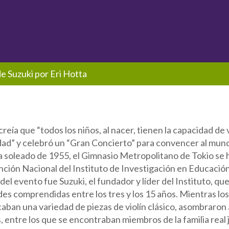
e Suzuki por Eri Hotta
 creía que “todos los niños, al nacer, tienen la capacidad d
dad” y celebró un “Gran Concierto” para convencer al mun
ía soleado de 1955, el Gimnasio Metropolitano de Tokio se h
ión Nacional del Instituto de Investigación en Educación
el evento fue Suzuki, el fundador y líder del Instituto, que
des comprendidas entre los tres y los 15 años. Mientras lo
aban una variedad de piezas de violín clásico, asombraron 
 entre los que se encontraban miembros de la familia real