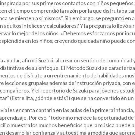
inspirada por sus primeros contactos con niños pequeños. 
 con el tiempo comprendió la razón por la que disfrutaba tan
nca se mienten a sí mismos”. Sin embargo, se preguntó en a
n adultos infelices y calculadores? Y la pregunta lo llevó a 
ervar lo mejor de los niños. «Debemos esforzarnos por in
spléndida en los niños, creyendo que cada niño puede conv
a ayudar, afirmó Suzuki, al crear un sentido de comunidad y
 distintivas de su enfoque. El Método Suzuki se caracteriza
entos de disfrute a un entrenamiento de habilidades music
 lecciones grupales además de instrucción privada, con el 
compañeros. Y el repertorio de Suzuki para jóvenes estud
Star” (Estrellita, ¿dónde estás?) que se ha convertido en u
avía les encanta cantarla en las aulas de la primera infanci
 aprendizaje. Por eso, “todo niño merece la oportunidad de 
ncilio muestra los muchos beneficios que la música puede 
n desarrollar confianza y autoestima a medida que aprende