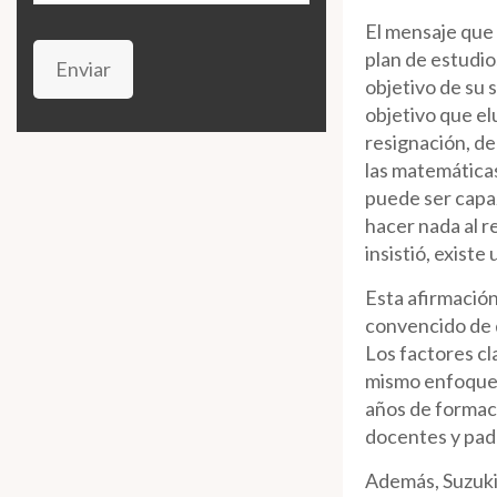
El mensaje que 
plan de estudio
Enviar
objetivo de su 
objetivo que e
resignación, de
las matemáticas.
puede ser capaz
hacer nada al 
insistió, exist
Esta afirmación
convencido de 
Los factores cla
mismo enfoque s
años de formaci
docentes y padr
Además, Suzuki 