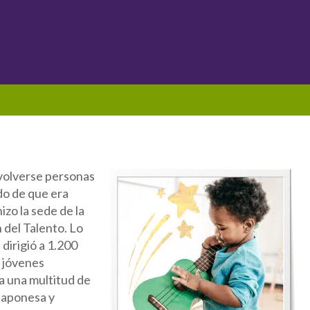
e volverse personas
do de que era
izo la sede de la
 del Talento. Lo
 dirigió a 1.200
s jóvenes
a una multitud de
 japonesa y