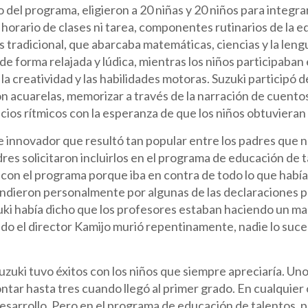
o del programa, eligieron a 20 niñas y 20 niños para integ
 horario de clases ni tarea, componentes rutinarios de la
s tradicional, que abarcaba matemáticas, ciencias y la lengu
de forma relajada y lúdica, mientras los niños participaban
la creatividad y las habilidades motoras. Suzuki participó 
con acuarelas, memorizar a través de la narración de cuentos 
icios rítmicos con la esperanza de que los niños obtuvieran
 innovador que resultó tan popular entre los padres que n
res solicitaron incluirlos en el programa de educación de
con el programa porque iba en contra de todo lo que había
ndieron personalmente por algunas de las declaraciones pú
ki había dicho que los profesores estaban haciendo un mal
do el director Kamijo murió repentinamente, nadie lo su
uzuki tuvo éxitos con los niños que siempre apreciaría. Un
ntar hasta tres cuando llegó al primer grado. En cualquier 
sarrollo. Pero en el programa de educación de talentos, p