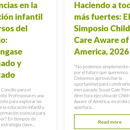
cias en la
Haciendo a to
ión infantil
más fuertes: E
rsos del
Simposio Child
io:
Care Aware of
ngase
America, 2026
mado y
“No podemos simplemente 
por el futuro que queremos.
tado
Debemos aprovechar la
oportunidad para construirlo”,
 Concilio para el
mes pasado Susan Gale Perr
to Profesional es una
directora ejecutiva de Child
ente para explorar las
Aware of America, en el día 
 la educación infantil y
apertura...
formación esencial para
bor? En tiempos de
Read more
 estrategia clave...