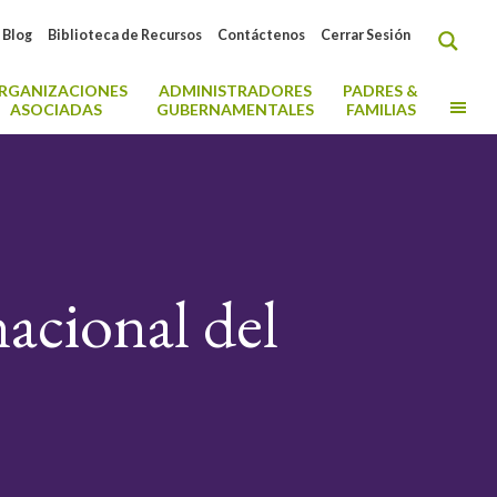
Blog
Biblioteca de Recursos
Contáctenos
Cerrar Sesión
RGANIZACIONES
ADMINISTRADORES
PADRES &
MO
ASOCIADAS
GUBERNAMENTALES
FAMILIAS
nacional del