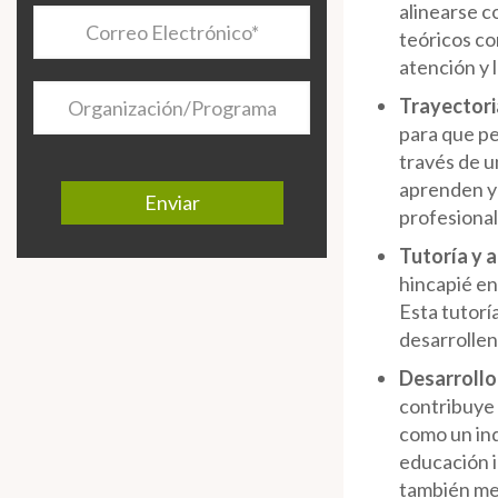
alinearse c
Correo
teóricos co
Electrónico
*
atención y 
Organización/Programa
Trayectori
para que pe
través de u
aprenden y 
profesional
Tutoría y a
hincapié en
Esta tutorí
desarrolle
Desarrollo 
contribuye 
como un ind
educación i
también mej