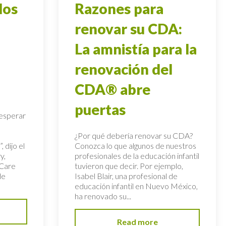
dos
Razones para
l
renovar su CDA:
La amnistía para la
renovación del
CDA® abre
puertas
esperar
¿Por qué debería renovar su CDA?
 dijo el
Conozca lo que algunos de nuestros
y,
profesionales de la educación infantil
 Care
tuvieron que decir. Por ejemplo,
de
Isabel Blair, una profesional de
educación infantil en Nuevo México,
ha renovado su...
Read more