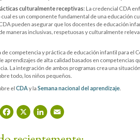
ácticas culturalmente receptivas:
La credencial CDA enfa
o cual es un componente fundamental de una educación cul
CDA pueden asegurar que los docentes de educación infant
s de maneras inclusivas, respetuosas y culturalmente releva
de competencia y práctica de educación infantil para el 
e aprendizajes de alta calidad basados ​​en competencias qu
ncia. La integración de ambos programas crea una situación
obre todo, los niños pequeños.
obre el
CDA
y la
Semana nacional del aprendizaje
.
Facebook
X
LinkedIn
Email
do recientemente: