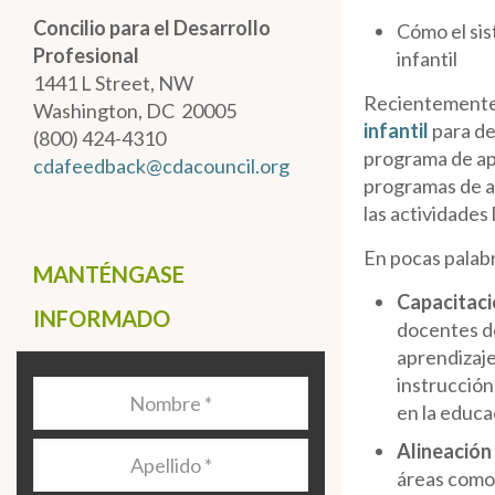
Concilio para el Desarrollo
Cómo el sis
Profesional
infantil
1441 L Street, NW
Recientemente,
Washington, DC 20005
infantil
para de
(800) 424-4310
programa de ap
cdafeedback@cdacouncil.org
programas de ap
las actividades
En pocas palabr
MANTÉNGASE
Capacitaci
INFORMADO
docentes de
aprendizaje
instrucción
Nombre
*
en la educac
Alineación
Apellido
*
áreas como 