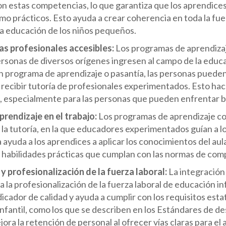
on estas competencias, lo que garantiza que los aprendice
mo prácticos. Esto ayuda a crear coherencia en toda la fuer
la educación de los niños pequeños.
as profesionales accesibles:
Los programas de aprendizaj
rsonas de diversos orígenes ingresen al campo de la educa
n programa de aprendizaje o pasantía, las personas pueden 
recibir tutoría de profesionales experimentados. Esto hac
, especialmente para las personas que pueden enfrentar ba
prendizaje en el trabajo:
Los programas de aprendizaje co
 la tutoría, en la que educadores experimentados guían a lo
a ayuda a los aprendices a aplicar los conocimientos del aul
n habilidades prácticas que cumplan con las normas de co
y profesionalización de la fuerza laboral:
La integración
a la profesionalización de la fuerza laboral de educación 
icador de calidad y ayuda a cumplir con los requisitos esta
nfantil, como los que se describen en los Estándares de d
ora la retención de personal al ofrecer vías claras para el