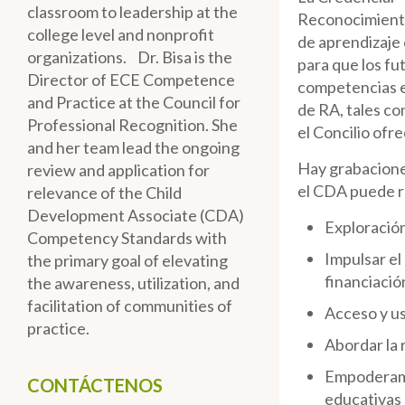
classroom to leadership at the
Reconocimiento
college level and nonprofit
de aprendizaje 
organizations. Dr. Bisa is the
para que los fu
Director of ECE Competence
competencias e
and Practice at the Council for
de RA, tales c
Professional Recognition. She
el Concilio ofr
and her team lead the ongoing
Hay grabacione
review and application for
el CDA puede r
relevance of the Child
Development Associate (CDA)
Exploración
Competency Standards with
Impulsar el
the primary goal of elevating
financiació
the awareness, utilization, and
facilitation of communities of
Acceso y us
practice.
Abordar la 
Empoderamie
CONTÁCTENOS
educativas