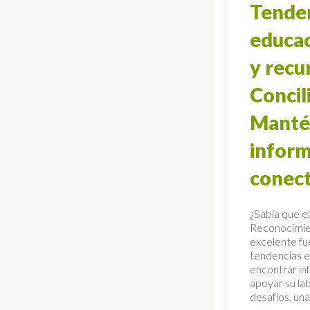
Tenden
educac
y recu
Concil
Manté
infor
conec
¿Sabía que el
Reconocimien
excelente fu
tendencias en
encontrar in
apoyar su la
desafíos, una