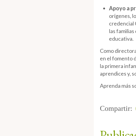
Apoyo a pr
orígenes, l
credencial 
las familia
educativa.
Como directora 
en el fomento d
la primera infa
aprendices y, s
Aprenda más s
Compartir:
Publica