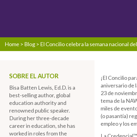
Home
>
Blog
>
El Concilio celebra la semana nacional de
SOBRE EL AUTOR
¡El Concilio pa
aniversario de 
Bisa Batten Lewis, Ed.D. is a
23 de noviembr
best-selling author, global
tema de la NA
education authority and
miles de event
renowned public speaker.
(o pasantía) reg
During her three-decade
empleo y los e
career in education, she has
worked in roles from the
La Credencial™ 