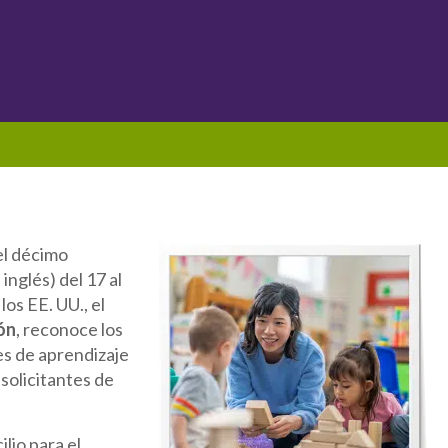
el décimo
inglés) del 17 al
os EE. UU., el
ón
, reconoce los
s de aprendizaje
 solicitantes de
lio para el